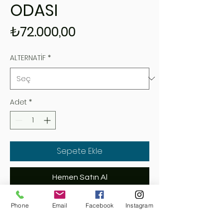
ODASI
Fiyat
₺72.000,00
ALTERNATİF
*
Adet
*
Sepete Ekle
Hemen Satın Al
Detaylı Bilgi İçin İletişime
Phone
Email
Facebook
Instagram
Geçiniz...