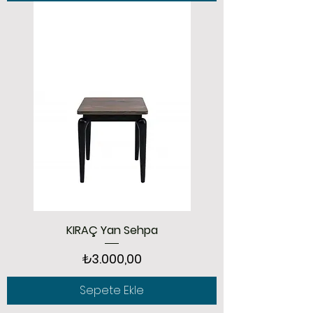
KIRAÇ Yan Sehpa
Fiyat
₺3.000,00
Sepete Ekle