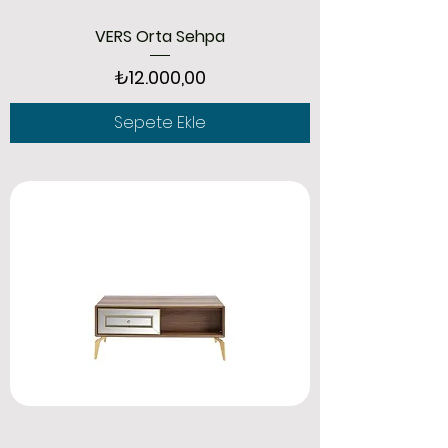
VERS Orta Sehpa
Fiyat
₺12.000,00
Sepete Ekle