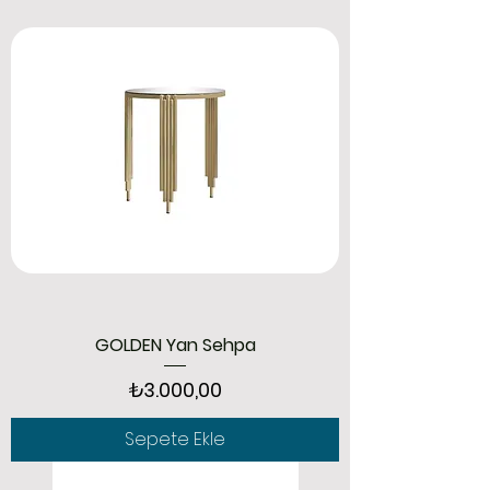
GOLDEN Yan Sehpa
Fiyat
₺3.000,00
Sepete Ekle