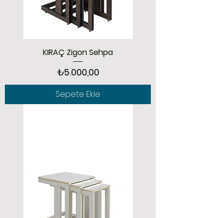
KIRAÇ Zigon Sehpa
Fiyat
₺5.000,00
Sepete Ekle