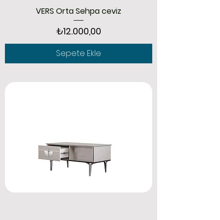
VERS Orta Sehpa ceviz
Fiyat
₺12.000,00
Sepete Ekle