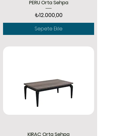
PERU Orta Sehpa
Fiyat
₺12.000,00
Sepete Ekle
KIRAÇ Orta Sehpa