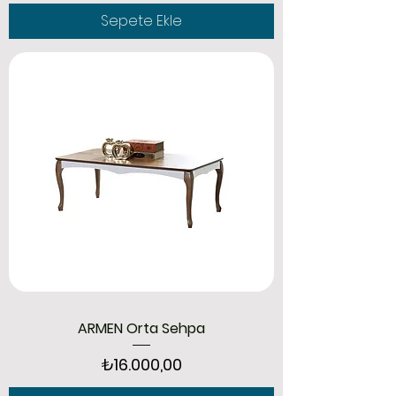
Sepete Ekle
ARMEN Orta Sehpa
Fiyat
₺16.000,00