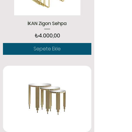
İKAN Zigon Sehpa
Fiyat
₺4.000,00
Sepete Ekle