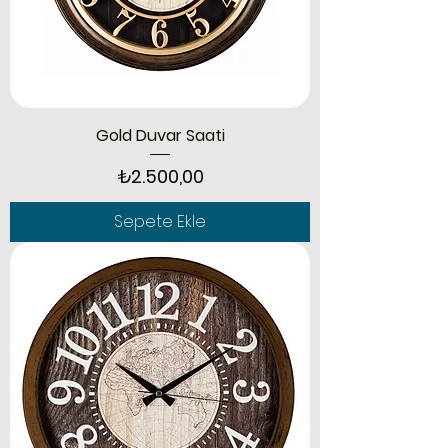
Gold Duvar Saati
Fiyat
₺2.500,00
Sepete Ekle