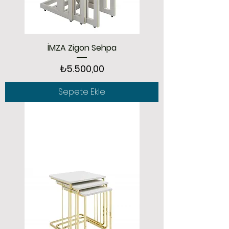
İMZA Zigon Sehpa
Fiyat
₺5.500,00
Sepete Ekle