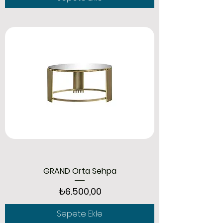
GRAND Orta Sehpa
Fiyat
₺6.500,00
Sepete Ekle