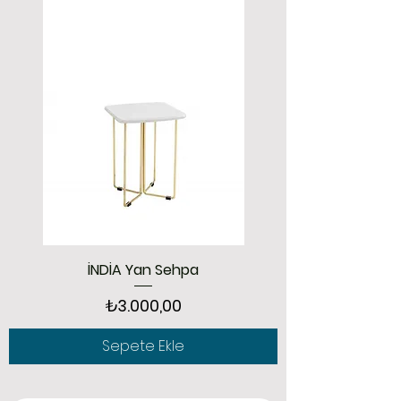
İNDİA Yan Sehpa
Fiyat
₺3.000,00
Sepete Ekle