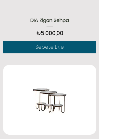
DİA Zigon Sehpa
Fiyat
₺5.000,00
Sepete Ekle