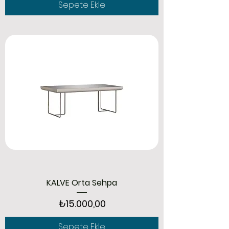
Sepete Ekle
KALVE Orta Sehpa
Fiyat
₺15.000,00
Sepete Ekle