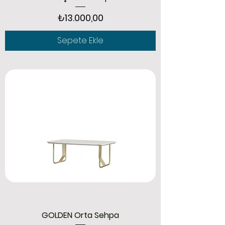
Fiyat
₺13.000,00
Sepete Ekle
GOLDEN Orta Sehpa