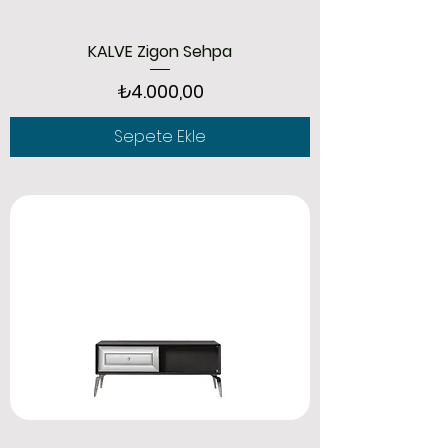
KALVE Zigon Sehpa
Fiyat
₺4.000,00
Sepete Ekle