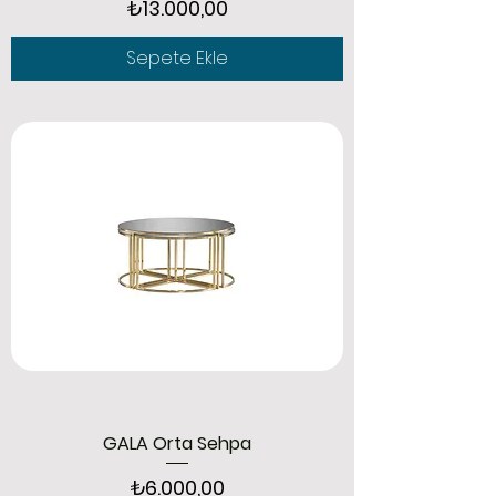
Fiyat
₺13.000,00
Sepete Ekle
GALA Orta Sehpa
Fiyat
₺6.000,00