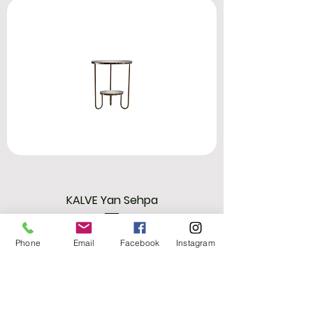
KALVE Yan Sehpa
Fiyat
₺2.800,00
Phone
Email
Facebook
Instagram
Sepete Ekle