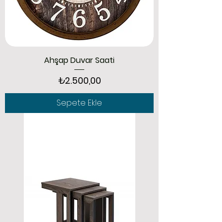
Ahşap Duvar Saati
Fiyat
₺2.500,00
Sepete Ekle