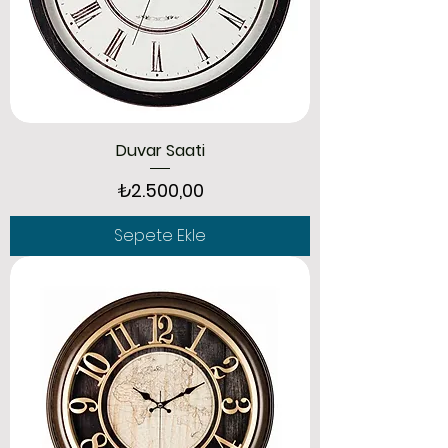
Duvar Saati
Fiyat
₺2.500,00
Sepete Ekle