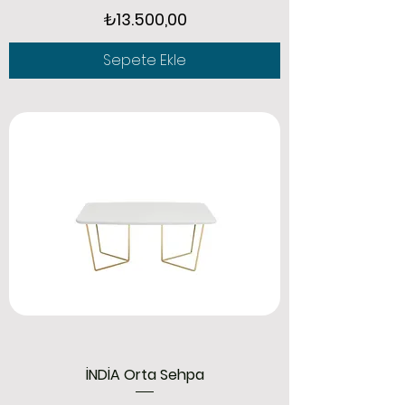
Fiyat
₺13.500,00
Sepete Ekle
İNDİA Orta Sehpa