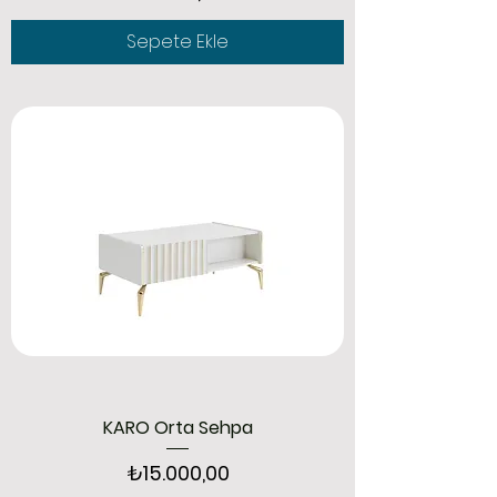
Sepete Ekle
KARO Orta Sehpa
Fiyat
₺15.000,00