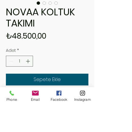
NOVAA KOLTUK
TAKIMI
Fiyat
₺48.500,00
Adet
*
Sepete Ekle
Hemen Satın Al
Phone
Email
Facebook
Instagram
KANEPE = 20000
TEKLİ = 8500
ELİ 100-01 KOT