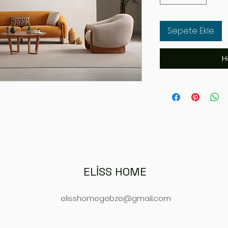
Sepete Ekle
H
ELİSS HOME
elisshomegebze@gmail.com