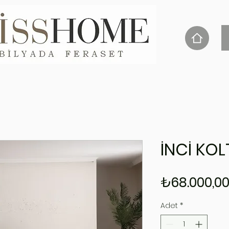
İNCİ KOL
₺68.000,0
Adet
*