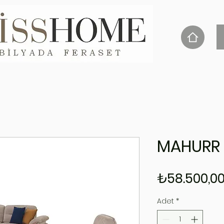
MAHURR 
₺58.500,0
Adet
*