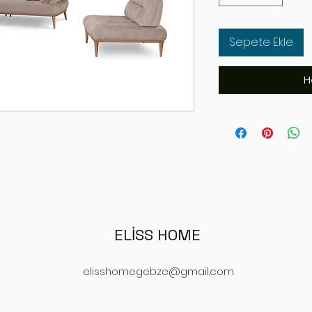
Sepete Ekle
H
ELİSS HOME
elisshomegebze@gmail.com