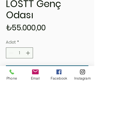
LOSTT Genç
Odası
Fiyat
₺55.000,00
Adet
*
Sepete Ekle
Phone
Email
Facebook
Instagram
Hemen Satın Al
Detaylı Bilgi İçin İletişime Geçiniz..